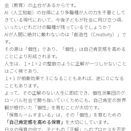
会（教育）の土台があるからです。
AI（人工知能）の台頭により多職種が人の力を不要として
きている現代において、今後子どもが社会に飛び立つ頃、
いったいどれだけの職種が残っているでしょうか？
AIが人間に絶対に敵わないのは「創造性（Creativity）」で
す。
その源は「個性」であり、「個性」は自己肯定感を高める
ことにより形成されます。
人生は、１+１=２の整数のように正解が一つしかないこと
はごく稀であり、
１+１が相乗効果で３になることもあれば、逆に０になる
こともあります。
よって、その正解のない人生に即応でき、個性派集団のグ
ローバル社会で勝ち抜いていくためにも、自己肯定の世界
観が根付いた「個性」を育むことが大切です。
「保育ルームすまいる」は、その「個性」を育むための
「自己肯定感を高める保育」
を大切にしています。
日々の保育の中で、子どもの「正解」へのプロセスを否定