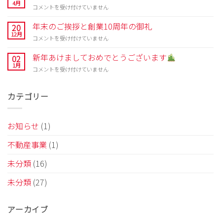
向
4月
知
嬉
コメントを受け付けていません
け
ら
し
配
せ
い
年末のご挨拶と創業10周年の御礼
20
食
は
お
12月
事
年
コメントを受け付けていません
言
業
末
葉
に
の
新年あけましておめでとうございます
02
を
つ
ご
1月
い
い
新
コメントを受け付けていません
挨
た
て
年
拶
だ
は
あ
と
き
け
カテゴリー
創
ま
ま
業
し
し
10
た！
て
周
は
お知らせ
(1)
お
年
め
の
不動産事業
(1)
で
御
と
礼
う
未分類
(16)
は
ご
ざ
未分類
(27)
い
ま
す
アーカイブ
は