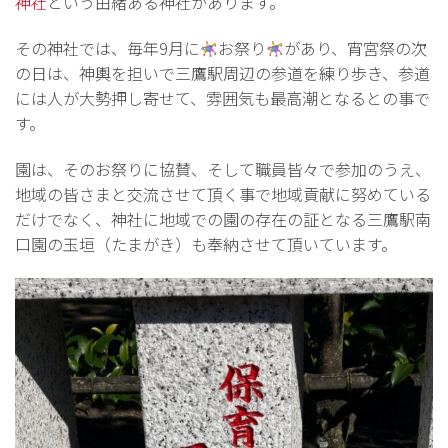
神社
という由緒ある神社があります。
その神社では、毎年9月に
お祭り
があり、宵宮祭の次
の日は、神輿を担いで三鷹駅周辺の参道を練り歩き、参道
には人が大勢押し寄せて、雰囲気も最高潮となるとの事で
す。
園は、そのお祭りに協賛、そして職員皆々で参加のうえ、
地域の皆さまと交流させて頂く事で地域貢献に努めている
だけでなく、神社に地域での園の存在の証となる三鷹駅南
口園の玉垣（たまがき）も奉納させて頂いています。