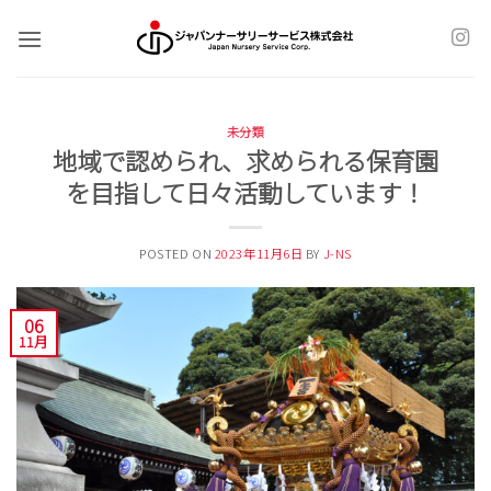
Skip
to
content
未分類
地域で認められ、求められる保育園
を目指して日々活動しています！
POSTED ON
2023年11月6日
BY
J-NS
06
11月