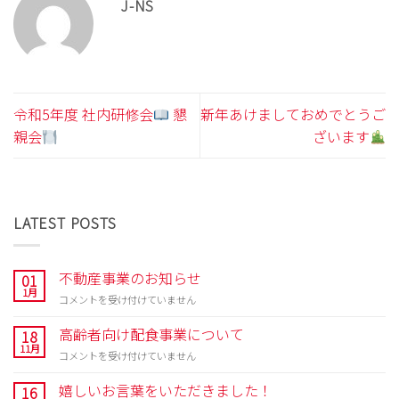
J-NS
令和5年度 社内研修会
懇
新年あけましておめでとうご
親会
ざいます
LATEST POSTS
不動産事業のお知らせ
01
1月
不
コメントを受け付けていません
動
産
高齢者向け配食事業について
18
事
11月
高
コメントを受け付けていません
業
齢
の
者
嬉しいお言葉をいただきました！
16
お